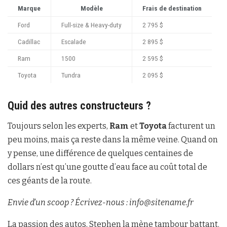
Marque
Modèle
Frais de destination
Ford
Full-size & Heavy-duty
2 795 $
Cadillac
Escalade
2 895 $
Ram
1500
2 595 $
Toyota
Tundra
2 095 $
Quid des autres constructeurs ?
Toujours selon les experts,
Ram
et
Toyota
facturent un
peu moins, mais ça reste dans la même veine. Quand on
y pense, une différence de quelques centaines de
dollars n’est qu’une goutte d’eau face au coût total de
ces géants de la route.
Envie d’un scoop ? Écrivez-nous : info@sitename.fr
La passion des autos, Stephen la mène tambour battant.