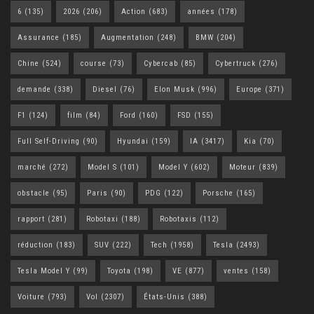
6
(135)
2026
(206)
Action
(683)
années
(178)
Assurance
(185)
Augmentation
(248)
BMW
(204)
Chine
(524)
course
(73)
Cybercab
(85)
Cybertruck
(276)
demande
(338)
Diesel
(76)
Elon Musk
(996)
Europe
(371)
F1
(124)
film
(84)
Ford
(160)
FSD
(155)
Full Self-Driving
(90)
Hyundai
(159)
IA
(3417)
Kia
(70)
marché
(272)
Model S
(101)
Model Y
(602)
Moteur
(839)
obstacle
(95)
Paris
(90)
PDG
(122)
Porsche
(165)
rapport
(281)
Robotaxi
(188)
Robotaxis
(112)
réduction
(183)
SUV
(222)
Tech
(1958)
Tesla
(2493)
Tesla Model Y
(99)
Toyota
(198)
VE
(877)
ventes
(158)
Voiture
(793)
Vol
(2307)
États-Unis
(388)