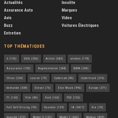
Actualités
Insolite
Assurance Auto
Marques
Avis
Video
Buzz
Voitures Électriques
Entretien
TOP THÉMATIQUES
6
(135)
2026
(206)
Action
(683)
années
(178)
Assurance
(185)
Augmentation
(248)
BMW
(204)
Chine
(524)
course
(73)
Cybercab
(85)
Cybertruck
(276)
demande
(338)
Diesel
(76)
Elon Musk
(996)
Europe
(371)
F1
(124)
film
(84)
Ford
(160)
FSD
(155)
Full Self-Driving
(90)
Hyundai
(159)
IA
(3417)
Kia
(70)
marché
(272)
Model S
(101)
Model Y
(602)
Moteur
(839)