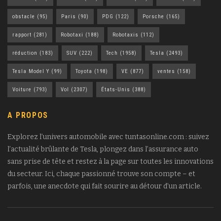
obstacle
(95)
Paris
(90)
PDG
(122)
Porsche
(165)
rapport
(281)
Robotaxi
(188)
Robotaxis
(112)
réduction
(183)
SUV
(222)
Tech
(1958)
Tesla
(2493)
Tesla Model Y
(99)
Toyota
(198)
VE
(877)
ventes
(158)
Voiture
(793)
Vol
(2307)
États-Unis
(388)
A PROPOS
Explorez l’univers automobile avec tuntasonline.com : suivez
l’actualité brûlante de Tesla, plongez dans l’assurance auto
sans prise de tête et restez à la page sur toutes les innovations
du secteur. Ici, chaque passionné trouve son compte – et
parfois, une anecdote qui fait sourire au détour d’un article.