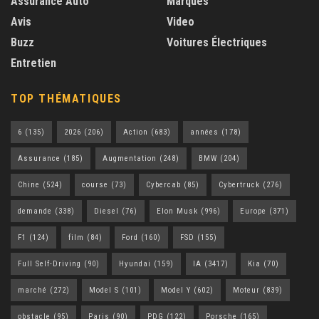
Assurance Auto
Marques
Avis
Video
Buzz
Voitures Électriques
Entretien
TOP THÉMATIQUES
6
(135)
2026
(206)
Action
(683)
années
(178)
Assurance
(185)
Augmentation
(248)
BMW
(204)
Chine
(524)
course
(73)
Cybercab
(85)
Cybertruck
(276)
demande
(338)
Diesel
(76)
Elon Musk
(996)
Europe
(371)
F1
(124)
film
(84)
Ford
(160)
FSD
(155)
Full Self-Driving
(90)
Hyundai
(159)
IA
(3417)
Kia
(70)
marché
(272)
Model S
(101)
Model Y
(602)
Moteur
(839)
obstacle
(95)
Paris
(90)
PDG
(122)
Porsche
(165)