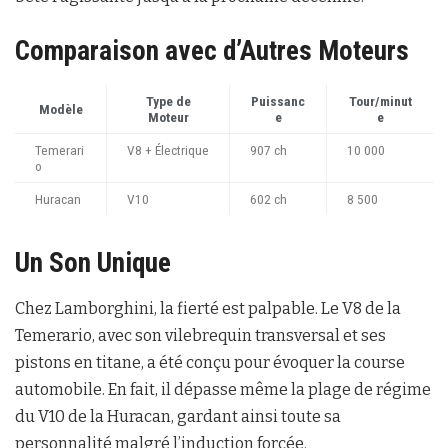
Comparaison avec d’Autres Moteurs
Type de
Puissanc
Tour/minut
Modèle
Moteur
e
e
Temerari
V8 + Électrique
907 ch
10 000
o
Huracan
V10
602 ch
8 500
Un Son Unique
Chez Lamborghini, la fierté est palpable. Le V8 de la
Temerario, avec son vilebrequin transversal et ses
pistons en titane, a été conçu pour évoquer la course
automobile. En fait, il dépasse même la plage de régime
du V10 de la Huracan, gardant ainsi toute sa
personnalité malgré l’induction forcée.