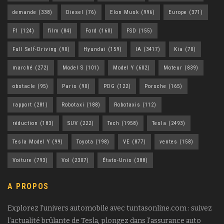
demande
(338)
Diesel
(76)
Elon Musk
(996)
Europe
(371)
F1
(124)
film
(84)
Ford
(160)
FSD
(155)
Full Self-Driving
(90)
Hyundai
(159)
IA
(3417)
Kia
(70)
marché
(272)
Model S
(101)
Model Y
(602)
Moteur
(839)
obstacle
(95)
Paris
(90)
PDG
(122)
Porsche
(165)
rapport
(281)
Robotaxi
(188)
Robotaxis
(112)
réduction
(183)
SUV
(222)
Tech
(1958)
Tesla
(2493)
Tesla Model Y
(99)
Toyota
(198)
VE
(877)
ventes
(158)
Voiture
(793)
Vol
(2307)
États-Unis
(388)
A PROPOS
Explorez l’univers automobile avec tuntasonline.com : suivez
l’actualité brûlante de Tesla, plongez dans l’assurance auto