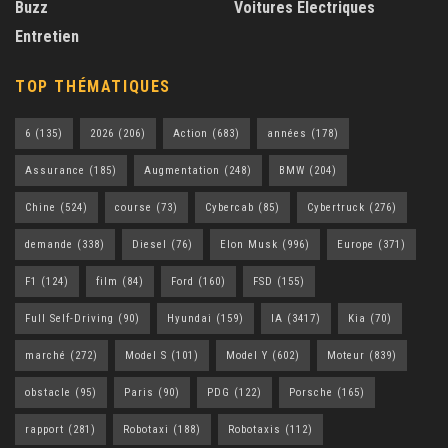
Buzz
Voitures Électriques
Entretien
TOP THÉMATIQUES
6
(135)
2026
(206)
Action
(683)
années
(178)
Assurance
(185)
Augmentation
(248)
BMW
(204)
Chine
(524)
course
(73)
Cybercab
(85)
Cybertruck
(276)
demande
(338)
Diesel
(76)
Elon Musk
(996)
Europe
(371)
F1
(124)
film
(84)
Ford
(160)
FSD
(155)
Full Self-Driving
(90)
Hyundai
(159)
IA
(3417)
Kia
(70)
marché
(272)
Model S
(101)
Model Y
(602)
Moteur
(839)
obstacle
(95)
Paris
(90)
PDG
(122)
Porsche
(165)
rapport
(281)
Robotaxi
(188)
Robotaxis
(112)