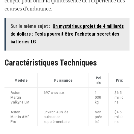
conçue pour offrir la quintessence de l’expérience des
courses d’endurance.
Sur le même sujet :
Un mystérieux projet de 4 milliards
de dollars : Tesla pourrait être l'acheteur secret des
batteries LG
Caractéristiques Techniques
Poi
Modèle
Puissance
Prix
ds
Aston
697 chevaux
1
$6.5
Martin
030
millio
Valkyrie LM
kg
ns
Aston
Environ 40% de
Non
$4.5
Martin AMR
puissance
préc
millio
Pro
supplémentaire
isé
ns