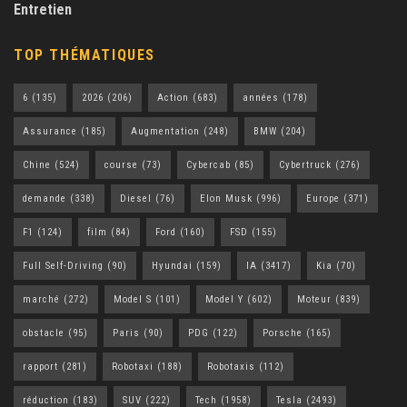
Entretien
TOP THÉMATIQUES
6
(135)
2026
(206)
Action
(683)
années
(178)
Assurance
(185)
Augmentation
(248)
BMW
(204)
Chine
(524)
course
(73)
Cybercab
(85)
Cybertruck
(276)
demande
(338)
Diesel
(76)
Elon Musk
(996)
Europe
(371)
F1
(124)
film
(84)
Ford
(160)
FSD
(155)
Full Self-Driving
(90)
Hyundai
(159)
IA
(3417)
Kia
(70)
marché
(272)
Model S
(101)
Model Y
(602)
Moteur
(839)
obstacle
(95)
Paris
(90)
PDG
(122)
Porsche
(165)
rapport
(281)
Robotaxi
(188)
Robotaxis
(112)
réduction
(183)
SUV
(222)
Tech
(1958)
Tesla
(2493)