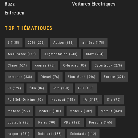
Buzz
Voitures Électriques
Entretien
TOP THÉMATIQUES
6
(135)
2026
(206)
Action
(683)
années
(178)
Assurance
(185)
Augmentation
(248)
BMW
(204)
Chine
(524)
course
(73)
Cybercab
(85)
Cybertruck
(276)
demande
(338)
Diesel
(76)
Elon Musk
(996)
Europe
(371)
F1
(124)
film
(84)
Ford
(160)
FSD
(155)
Full Self-Driving
(90)
Hyundai
(159)
IA
(3417)
Kia
(70)
marché
(272)
Model S
(101)
Model Y
(602)
Moteur
(839)
obstacle
(95)
Paris
(90)
PDG
(122)
Porsche
(165)
rapport
(281)
Robotaxi
(188)
Robotaxis
(112)