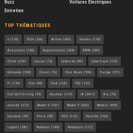
Buzz
Voitures Électriques
Entretien
TOP THÉMATIQUES
6
(135)
2026
(206)
Action
(683)
années
(178)
Assurance
(185)
Augmentation
(248)
BMW
(204)
Chine
(524)
course
(73)
Cybercab
(85)
Cybertruck
(276)
demande
(338)
Diesel
(76)
Elon Musk
(996)
Europe
(371)
F1
(124)
film
(84)
Ford
(160)
FSD
(155)
Full Self-Driving
(90)
Hyundai
(159)
IA
(3417)
Kia
(70)
marché
(272)
Model S
(101)
Model Y
(602)
Moteur
(839)
obstacle
(95)
Paris
(90)
PDG
(122)
Porsche
(165)
rapport
(281)
Robotaxi
(188)
Robotaxis
(112)