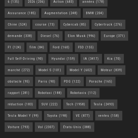
6
(135)
2026
(206)
Action
(683)
années
(178)
Assurance
(185)
Augmentation
(248)
BMW
(204)
Chine
(524)
course
(73)
Cybercab
(85)
Cybertruck
(276)
demande
(338)
Diesel
(76)
Elon Musk
(996)
Europe
(371)
F1
(124)
film
(84)
Ford
(160)
FSD
(155)
Full Self-Driving
(90)
Hyundai
(159)
IA
(3417)
Kia
(70)
marché
(272)
Model S
(101)
Model Y
(602)
Moteur
(839)
obstacle
(95)
Paris
(90)
PDG
(122)
Porsche
(165)
rapport
(281)
Robotaxi
(188)
Robotaxis
(112)
réduction
(183)
SUV
(222)
Tech
(1958)
Tesla
(2493)
Tesla Model Y
(99)
Toyota
(198)
VE
(877)
ventes
(158)
Voiture
(793)
Vol
(2307)
États-Unis
(388)