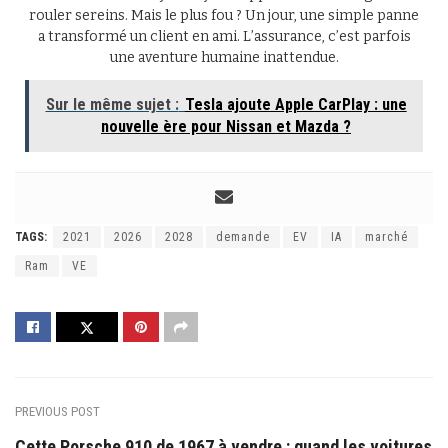
rouler sereins. Mais le plus fou ? Un jour, une simple panne
a transformé un client en ami. L’assurance, c’est parfois
une aventure humaine inattendue.
Sur le même sujet :
Tesla ajoute Apple CarPlay : une
nouvelle ère pour Nissan et Mazda ?
TAGS:
2021
2026
2028
demande
EV
IA
marché
Ram
VE
PREVIOUS POST
Cette Porsche 910 de 1967 à vendre : quand les voitures