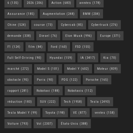
6
(135)
2026
(206)
Action
(683)
années
(178)
Assurance
(185)
Augmentation
(248)
BMW
(204)
Chine
(524)
course
(73)
Cybercab
(85)
Cybertruck
(276)
demande
(338)
Diesel
(76)
Elon Musk
(996)
Europe
(371)
F1
(124)
film
(84)
Ford
(160)
FSD
(155)
Full Self-Driving
(90)
Hyundai
(159)
IA
(3417)
Kia
(70)
marché
(272)
Model S
(101)
Model Y
(602)
Moteur
(839)
obstacle
(95)
Paris
(90)
PDG
(122)
Porsche
(165)
rapport
(281)
Robotaxi
(188)
Robotaxis
(112)
réduction
(183)
SUV
(222)
Tech
(1958)
Tesla
(2493)
Tesla Model Y
(99)
Toyota
(198)
VE
(877)
ventes
(158)
Voiture
(793)
Vol
(2307)
États-Unis
(388)