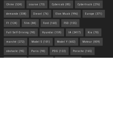
Chine
(524)
course
(73)
Cybercab
(85)
Cybertruck
(276)
demande
(338)
Diesel
(76)
Elon Musk
(996)
Europe
(371)
F1
(124)
film
(84)
Ford
(160)
FSD
(155)
Full Self-Driving
(90)
Hyundai
(159)
IA
(3417)
Kia
(70)
marché
(272)
Model S
(101)
Model Y
(602)
Moteur
(839)
obstacle
(95)
Paris
(90)
PDG
(122)
Porsche
(165)
rapport
(281)
Robotaxi
(188)
Robotaxis
(112)
réduction
(183)
SUV
(222)
Tech
(1958)
Tesla
(2493)
Tesla Model Y
(99)
Toyota
(198)
VE
(877)
ventes
(158)
Voiture
(793)
Vol
(2307)
États-Unis
(388)
A PROPOS
Explorez l’univers automobile avec tuntasonline.com : suivez