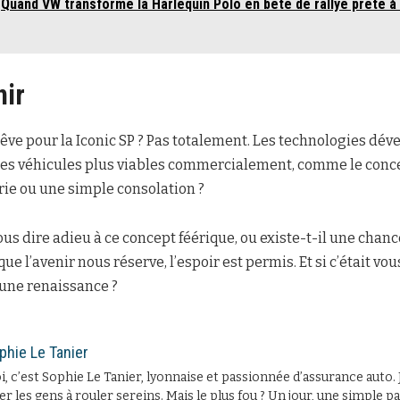
Quand VW transforme la Harlequin Polo en bête de rallye prête à
nir
 rêve pour la Iconic SP ? Pas totalement. Les technologies dé
des véhicules plus viables commercialement, comme le conc
rie ou une simple consolation ?
 dire adieu à ce concept féérique, ou existe-t-il une chanc
 que l’avenir nous réserve, l’espoir est permis. Et si c’était vo
 une renaissance ?
phie Le Tanier
, c’est Sophie Le Tanier, lyonnaise et passionnée d’assurance auto. 
er les gens à rouler sereins. Mais le plus fou ? Un jour, une simple