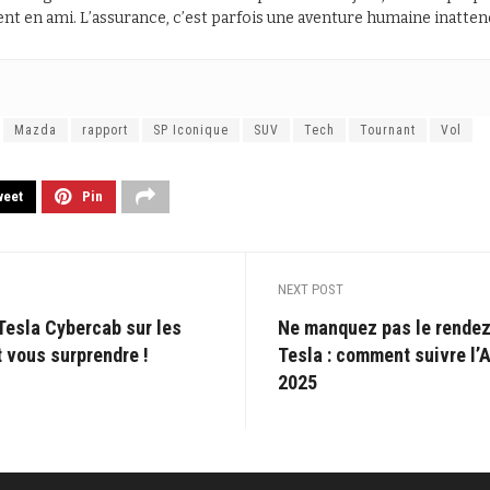
ent en ami. L’assurance, c’est parfois une aventure humaine inatten
Mazda
rapport
SP Iconique
SUV
Tech
Tournant
Vol
weet
Pin
NEXT POST
Tesla Cybercab sur les
Ne manquez pas le rendez
 vous surprendre !
Tesla : comment suivre l
2025