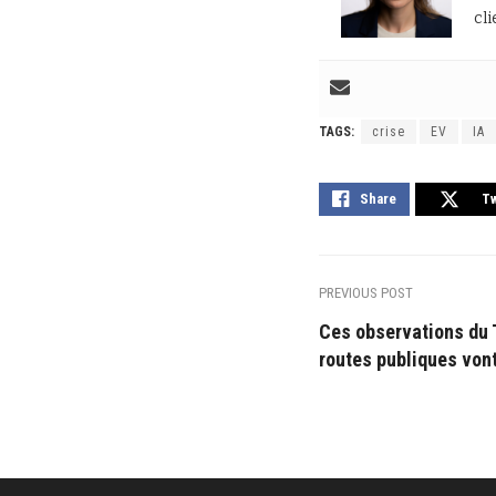
cli
TAGS:
crise
EV
IA
Share
T
PREVIOUS POST
Ces observations du 
routes publiques vont