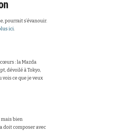
ion
e, pourrait s’évanouir.
lus ici
.
 cœurs : la Mazda
pt, dévoilé à Tokyo,
u vois ce que je veux
e mais bien
da doit composer avec