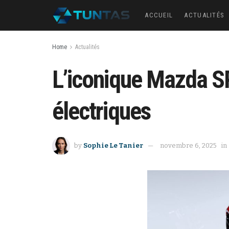
ACCUEIL
ACTUALITÉS
Home
Actualités
L’iconique Mazda SP 
électriques
by
Sophie Le Tanier
novembre 6, 2025
in