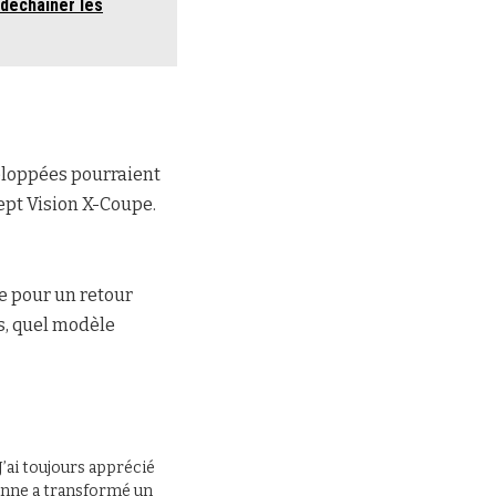
 déchainer les
veloppées pourraient
ept Vision X-Coupe.
e pour un retour
us, quel modèle
J’ai toujours apprécié
 panne a transformé un