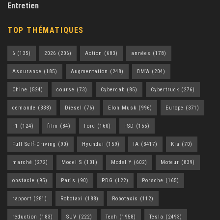
Entretien
TOP THÉMATIQUES
6
(135)
2026
(206)
Action
(683)
années
(178)
Assurance
(185)
Augmentation
(248)
BMW
(204)
Chine
(524)
course
(73)
Cybercab
(85)
Cybertruck
(276)
demande
(338)
Diesel
(76)
Elon Musk
(996)
Europe
(371)
F1
(124)
film
(84)
Ford
(160)
FSD
(155)
Full Self-Driving
(90)
Hyundai
(159)
IA
(3417)
Kia
(70)
marché
(272)
Model S
(101)
Model Y
(602)
Moteur
(839)
obstacle
(95)
Paris
(90)
PDG
(122)
Porsche
(165)
rapport
(281)
Robotaxi
(188)
Robotaxis
(112)
réduction
(183)
SUV
(222)
Tech
(1958)
Tesla
(2493)