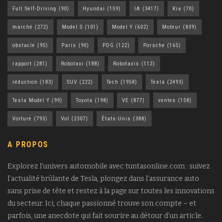
Full Self-Driving
(90)
Hyundai
(159)
IA
(3417)
Kia
(70)
marché
(272)
Model S
(101)
Model Y
(602)
Moteur
(839)
obstacle
(95)
Paris
(90)
PDG
(122)
Porsche
(165)
rapport
(281)
Robotaxi
(188)
Robotaxis
(112)
réduction
(183)
SUV
(222)
Tech
(1958)
Tesla
(2493)
Tesla Model Y
(99)
Toyota
(198)
VE
(877)
ventes
(158)
Voiture
(793)
Vol
(2307)
États-Unis
(388)
A PROPOS
Explorez l’univers automobile avec tuntasonline.com : suivez
l’actualité brûlante de Tesla, plongez dans l’assurance auto
sans prise de tête et restez à la page sur toutes les innovations
du secteur. Ici, chaque passionné trouve son compte – et
parfois, une anecdote qui fait sourire au détour d’un article.