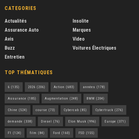
CATEGORIES
Actualités
Insolite
Assurance Auto
Marques
Avis
Video
Buzz
Voitures Électriques
Entretien
TOP THÉMATIQUES
6
(135)
2026
(206)
Action
(683)
années
(178)
Assurance
(185)
Augmentation
(248)
BMW
(204)
Chine
(524)
course
(73)
Cybercab
(85)
Cybertruck
(276)
demande
(338)
Diesel
(76)
Elon Musk
(996)
Europe
(371)
F1
(124)
film
(84)
Ford
(160)
FSD
(155)