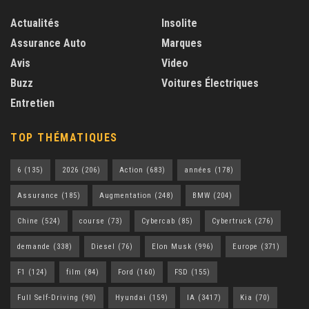
Actualités
Insolite
Assurance Auto
Marques
Avis
Video
Buzz
Voitures Électriques
Entretien
TOP THÉMATIQUES
6
(135)
2026
(206)
Action
(683)
années
(178)
Assurance
(185)
Augmentation
(248)
BMW
(204)
Chine
(524)
course
(73)
Cybercab
(85)
Cybertruck
(276)
demande
(338)
Diesel
(76)
Elon Musk
(996)
Europe
(371)
F1
(124)
film
(84)
Ford
(160)
FSD
(155)
Full Self-Driving
(90)
Hyundai
(159)
IA
(3417)
Kia
(70)