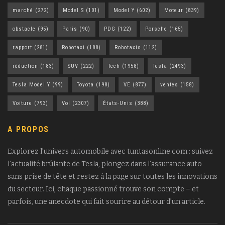
marché
(272)
Model S
(101)
Model Y
(602)
Moteur
(839)
obstacle
(95)
Paris
(90)
PDG
(122)
Porsche
(165)
rapport
(281)
Robotaxi
(188)
Robotaxis
(112)
réduction
(183)
SUV
(222)
Tech
(1958)
Tesla
(2493)
Tesla Model Y
(99)
Toyota
(198)
VE
(877)
ventes
(158)
Voiture
(793)
Vol
(2307)
États-Unis
(388)
A PROPOS
Explorez l’univers automobile avec tuntasonline.com : suivez
l’actualité brûlante de Tesla, plongez dans l’assurance auto
sans prise de tête et restez à la page sur toutes les innovations
du secteur. Ici, chaque passionné trouve son compte – et
parfois, une anecdote qui fait sourire au détour d’un article.