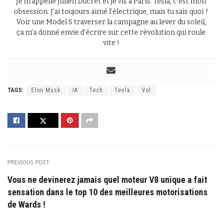
Je m’appelle Julien Ducret et je vis à Paris. Tesla, c’est mon
obsession. J’ai toujours aimé l’électrique, mais tu sais quoi ?
Voir une Model S traverser la campagne au lever du soleil,
ça m’a donné envie d’écrire sur cette révolution qui roule
vite !
TAGS:
Elon Musk
IA
Tech
Tesla
Vol
PREVIOUS POST
Vous ne devinerez jamais quel moteur V8 unique a fait
sensation dans le top 10 des meilleures motorisations
de Wards !