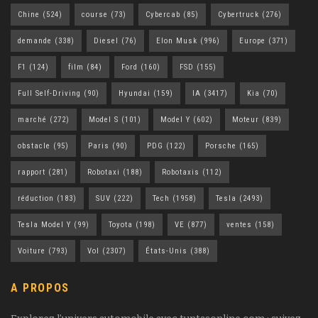
Chine
(524)
course
(73)
Cybercab
(85)
Cybertruck
(276)
demande
(338)
Diesel
(76)
Elon Musk
(996)
Europe
(371)
F1
(124)
film
(84)
Ford
(160)
FSD
(155)
Full Self-Driving
(90)
Hyundai
(159)
IA
(3417)
Kia
(70)
marché
(272)
Model S
(101)
Model Y
(602)
Moteur
(839)
obstacle
(95)
Paris
(90)
PDG
(122)
Porsche
(165)
rapport
(281)
Robotaxi
(188)
Robotaxis
(112)
réduction
(183)
SUV
(222)
Tech
(1958)
Tesla
(2493)
Tesla Model Y
(99)
Toyota
(198)
VE
(877)
ventes
(158)
Voiture
(793)
Vol
(2307)
États-Unis
(388)
A PROPOS