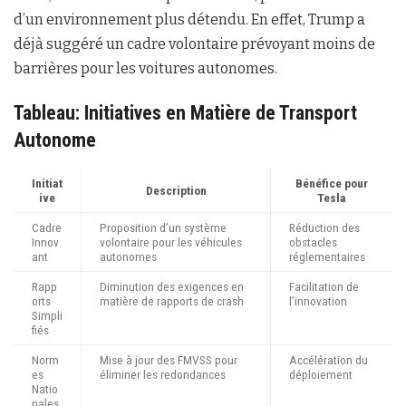
d’un environnement plus détendu. En effet, Trump a
déjà suggéré un cadre volontaire prévoyant moins de
barrières pour les voitures autonomes.
Tableau: Initiatives en Matière de Transport
Autonome
Initiat
Bénéfice pour
Description
ive
Tesla
Cadre
Proposition d’un système
Réduction des
Innov
volontaire pour les véhicules
obstacles
ant
autonomes
réglementaires
Rapp
Diminution des exigences en
Facilitation de
orts
matière de rapports de crash
l’innovation
Simpli
fiés
Norm
Mise à jour des FMVSS pour
Accélération du
es
éliminer les redondances
déploiement
Natio
nales