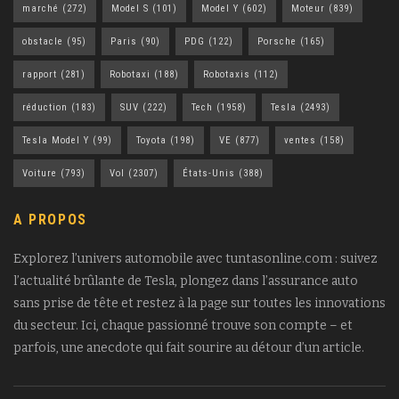
marché
(272)
Model S
(101)
Model Y
(602)
Moteur
(839)
obstacle
(95)
Paris
(90)
PDG
(122)
Porsche
(165)
rapport
(281)
Robotaxi
(188)
Robotaxis
(112)
réduction
(183)
SUV
(222)
Tech
(1958)
Tesla
(2493)
Tesla Model Y
(99)
Toyota
(198)
VE
(877)
ventes
(158)
Voiture
(793)
Vol
(2307)
États-Unis
(388)
A PROPOS
Explorez l’univers automobile avec tuntasonline.com : suivez
l’actualité brûlante de Tesla, plongez dans l’assurance auto
sans prise de tête et restez à la page sur toutes les innovations
du secteur. Ici, chaque passionné trouve son compte – et
parfois, une anecdote qui fait sourire au détour d’un article.