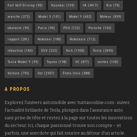
Full Self-Driving
(90)
Hyundai
(159)
IA
(3417)
Kia
(70)
marché
(272)
Model S
(101)
Model Y
(602)
Moteur
(839)
obstacle
(95)
Paris
(90)
PDG
(122)
Porsche
(165)
rapport
(281)
Robotaxi
(188)
Robotaxis
(112)
réduction
(183)
SUV
(222)
Tech
(1958)
Tesla
(2493)
Tesla Model Y
(99)
Toyota
(198)
VE
(877)
ventes
(158)
Voiture
(793)
Vol
(2307)
États-Unis
(388)
A PROPOS
Explorez l’univers automobile avec tuntasonline.com : suivez
l’actualité brûlante de Tesla, plongez dans l’assurance auto
sans prise de tête et restez à la page sur toutes les innovations
du secteur. Ici, chaque passionné trouve son compte – et
parfois, une anecdote qui fait sourire au détour d’un article.