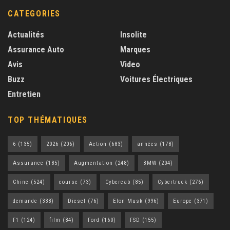
CATEGORIES
Actualités
Insolite
Assurance Auto
Marques
Avis
Video
Buzz
Voitures Électriques
Entretien
TOP THÉMATIQUES
6
(135)
2026
(206)
Action
(683)
années
(178)
Assurance
(185)
Augmentation
(248)
BMW
(204)
Chine
(524)
course
(73)
Cybercab
(85)
Cybertruck
(276)
demande
(338)
Diesel
(76)
Elon Musk
(996)
Europe
(371)
F1
(124)
film
(84)
Ford
(160)
FSD
(155)