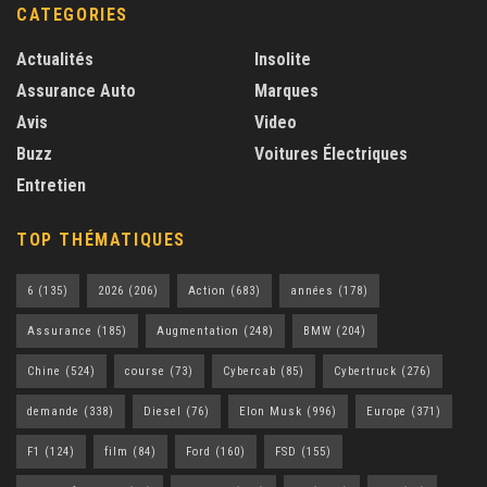
CATEGORIES
Actualités
Insolite
Assurance Auto
Marques
Avis
Video
Buzz
Voitures Électriques
Entretien
TOP THÉMATIQUES
6
(135)
2026
(206)
Action
(683)
années
(178)
Assurance
(185)
Augmentation
(248)
BMW
(204)
Chine
(524)
course
(73)
Cybercab
(85)
Cybertruck
(276)
demande
(338)
Diesel
(76)
Elon Musk
(996)
Europe
(371)
F1
(124)
film
(84)
Ford
(160)
FSD
(155)