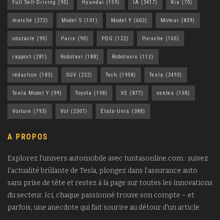
Full Self-Driving
(90)
Hyundai
(159)
IA
(3417)
Kia
(70)
marché
(272)
Model S
(101)
Model Y
(602)
Moteur
(839)
obstacle
(95)
Paris
(90)
PDG
(122)
Porsche
(165)
rapport
(281)
Robotaxi
(188)
Robotaxis
(112)
réduction
(183)
SUV
(222)
Tech
(1958)
Tesla
(2493)
Tesla Model Y
(99)
Toyota
(198)
VE
(877)
ventes
(158)
Voiture
(793)
Vol
(2307)
États-Unis
(388)
A PROPOS
Explorez l’univers automobile avec tuntasonline.com : suivez
l’actualité brûlante de Tesla, plongez dans l’assurance auto
sans prise de tête et restez à la page sur toutes les innovations
du secteur. Ici, chaque passionné trouve son compte – et
parfois, une anecdote qui fait sourire au détour d’un article.