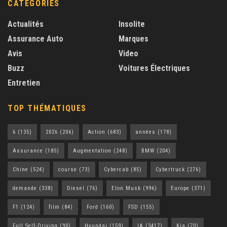
CATEGORIES
Actualités
Insolite
Assurance Auto
Marques
Avis
Video
Buzz
Voitures Électriques
Entretien
TOP THÉMATIQUES
6
(135)
2026
(206)
Action
(683)
années
(178)
Assurance
(185)
Augmentation
(248)
BMW
(204)
Chine
(524)
course
(73)
Cybercab
(85)
Cybertruck
(276)
demande
(338)
Diesel
(76)
Elon Musk
(996)
Europe
(371)
F1
(124)
film
(84)
Ford
(160)
FSD
(155)
Full Self-Driving
(90)
Hyundai
(159)
IA
(3417)
Kia
(70)