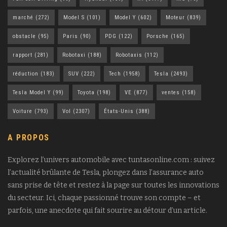
marché
(272)
Model S
(101)
Model Y
(602)
Moteur
(839)
obstacle
(95)
Paris
(90)
PDG
(122)
Porsche
(165)
rapport
(281)
Robotaxi
(188)
Robotaxis
(112)
réduction
(183)
SUV
(222)
Tech
(1958)
Tesla
(2493)
Tesla Model Y
(99)
Toyota
(198)
VE
(877)
ventes
(158)
Voiture
(793)
Vol
(2307)
États-Unis
(388)
A PROPOS
Explorez l’univers automobile avec tuntasonline.com : suivez
l’actualité brûlante de Tesla, plongez dans l’assurance auto
sans prise de tête et restez à la page sur toutes les innovations
du secteur. Ici, chaque passionné trouve son compte – et
parfois, une anecdote qui fait sourire au détour d’un article.