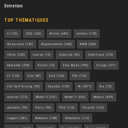
Entretien
TOP THÉMATIQUES
6
(135)
2026
(206)
Action
(683)
années
(178)
Assurance
(185)
Augmentation
(248)
BMW
(204)
Chine
(524)
course
(73)
Cybercab
(85)
Cybertruck
(276)
demande
(338)
Diesel
(76)
Elon Musk
(996)
Europe
(371)
F1
(124)
film
(84)
Ford
(160)
FSD
(155)
Full Self-Driving
(90)
Hyundai
(159)
IA
(3417)
Kia
(70)
marché
(272)
Model S
(101)
Model Y
(602)
Moteur
(839)
obstacle
(95)
Paris
(90)
PDG
(122)
Porsche
(165)
rapport
(281)
Robotaxi
(188)
Robotaxis
(112)