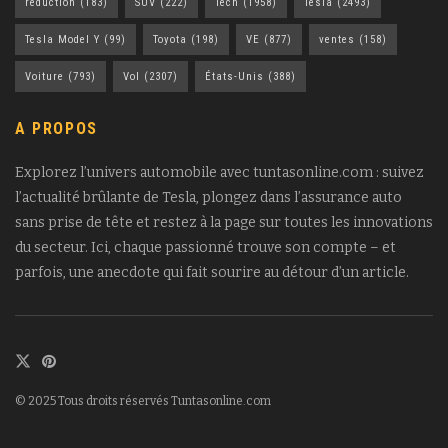
réduction
(183)
SUV
(222)
Tech
(1958)
Tesla
(2493)
Tesla Model Y
(99)
Toyota
(198)
VE
(877)
ventes
(158)
Voiture
(793)
Vol
(2307)
États-Unis
(388)
A PROPOS
Explorez l’univers automobile avec tuntasonline.com : suivez
l’actualité brûlante de Tesla, plongez dans l’assurance auto
sans prise de tête et restez à la page sur toutes les innovations
du secteur. Ici, chaque passionné trouve son compte – et
parfois, une anecdote qui fait sourire au détour d’un article.
© 2025 Tous droits réservés Tuntasonline.com