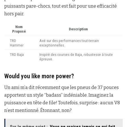
puissants pare-chocs, tout est fait pour une efficacité
hors pair.
Nom
Description
Proposé
TRD
Axé sur des performances tout-terrain
Hammer
exceptionnelles.
TRD Baja
Inspiré des courses de Baja, robustesse à toute
épreuve.
Would you like more power?
Un ami m’a dit récemment que les pneus de 37 pouces
apportent un style “badass” indéniable. Imaginez la
puissance en tête de file! Toutefois, surprise : aucun V8
n’est mentionné. Étonnant, non?
Sur le même sujet :
Vous ne croirez jamais ce qui fait