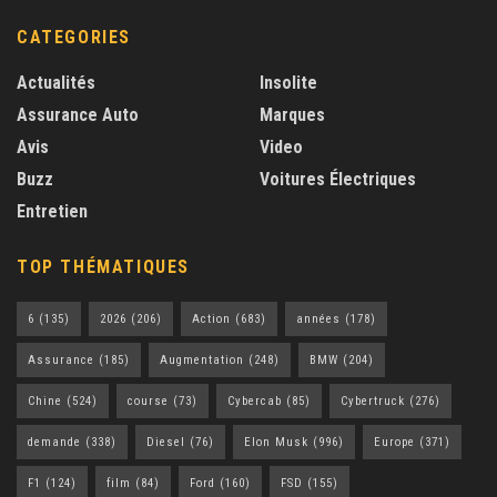
CATEGORIES
Actualités
Insolite
Assurance Auto
Marques
Avis
Video
Buzz
Voitures Électriques
Entretien
TOP THÉMATIQUES
6
(135)
2026
(206)
Action
(683)
années
(178)
Assurance
(185)
Augmentation
(248)
BMW
(204)
Chine
(524)
course
(73)
Cybercab
(85)
Cybertruck
(276)
demande
(338)
Diesel
(76)
Elon Musk
(996)
Europe
(371)
F1
(124)
film
(84)
Ford
(160)
FSD
(155)