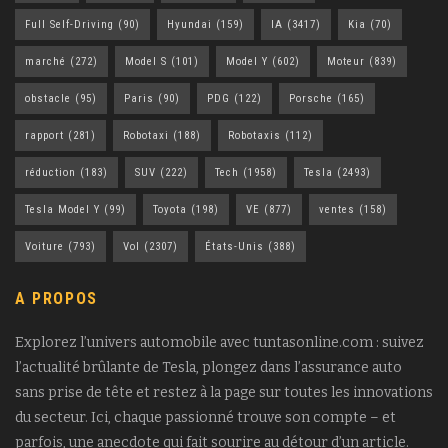
Full Self-Driving
(90)
Hyundai
(159)
IA
(3417)
Kia
(70)
marché
(272)
Model S
(101)
Model Y
(602)
Moteur
(839)
obstacle
(95)
Paris
(90)
PDG
(122)
Porsche
(165)
rapport
(281)
Robotaxi
(188)
Robotaxis
(112)
réduction
(183)
SUV
(222)
Tech
(1958)
Tesla
(2493)
Tesla Model Y
(99)
Toyota
(198)
VE
(877)
ventes
(158)
Voiture
(793)
Vol
(2307)
États-Unis
(388)
A PROPOS
Explorez l’univers automobile avec tuntasonline.com : suivez
l’actualité brûlante de Tesla, plongez dans l’assurance auto
sans prise de tête et restez à la page sur toutes les innovations
du secteur. Ici, chaque passionné trouve son compte – et
parfois, une anecdote qui fait sourire au détour d’un article.