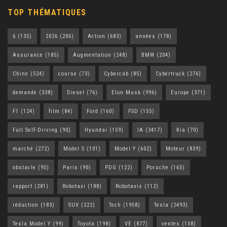
TOP THÉMATIQUES
6
(135)
2026
(206)
Action
(683)
années
(178)
Assurance
(185)
Augmentation
(248)
BMW
(204)
Chine
(524)
course
(73)
Cybercab
(85)
Cybertruck
(276)
demande
(338)
Diesel
(76)
Elon Musk
(996)
Europe
(371)
F1
(124)
film
(84)
Ford
(160)
FSD
(155)
Full Self-Driving
(90)
Hyundai
(159)
IA
(3417)
Kia
(70)
marché
(272)
Model S
(101)
Model Y
(602)
Moteur
(839)
obstacle
(95)
Paris
(90)
PDG
(122)
Porsche
(165)
rapport
(281)
Robotaxi
(188)
Robotaxis
(112)
réduction
(183)
SUV
(222)
Tech
(1958)
Tesla
(2493)
Tesla Model Y
(99)
Toyota
(198)
VE
(877)
ventes
(158)