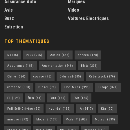
Assurance Auto
Marques
Avis
Video
Buzz
Voitures Électriques
Entretien
TOP THÉMATIQUES
6
(135)
2026
(206)
Action
(683)
années
(178)
Assurance
(185)
Augmentation
(248)
BMW
(204)
Chine
(524)
course
(73)
Cybercab
(85)
Cybertruck
(276)
demande
(338)
Diesel
(76)
Elon Musk
(996)
Europe
(371)
F1
(124)
film
(84)
Ford
(160)
FSD
(155)
Full Self-Driving
(90)
Hyundai
(159)
IA
(3417)
Kia
(70)
marché
(272)
Model S
(101)
Model Y
(602)
Moteur
(839)