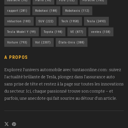
obstacle
(95)
Paris
(90)
PDG
(122)
Porsche
(165)
rapport
(281)
Robotaxi
(188)
Robotaxis
(112)
réduction
(183)
SUV
(222)
Tech
(1958)
Tesla
(2493)
Tesla Model Y
(99)
Toyota
(198)
VE
(877)
ventes
(158)
Voiture
(793)
Vol
(2307)
États-Unis
(388)
A PROPOS
Explorez l’univers automobile avec tuntasonline.com : suivez
l’actualité brûlante de Tesla, plongez dans l’assurance auto
sans prise de tête et restez à la page sur toutes les innovations
du secteur. Ici, chaque passionné trouve son compte – et
parfois, une anecdote qui fait sourire au détour d’un article.