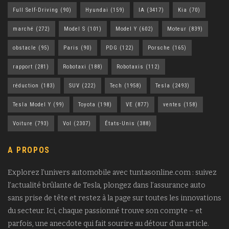
Full Self-Driving
(90)
Hyundai
(159)
IA
(3417)
Kia
(70)
marché
(272)
Model S
(101)
Model Y
(602)
Moteur
(839)
obstacle
(95)
Paris
(90)
PDG
(122)
Porsche
(165)
rapport
(281)
Robotaxi
(188)
Robotaxis
(112)
réduction
(183)
SUV
(222)
Tech
(1958)
Tesla
(2493)
Tesla Model Y
(99)
Toyota
(198)
VE
(877)
ventes
(158)
Voiture
(793)
Vol
(2307)
États-Unis
(388)
A PROPOS
Explorez l’univers automobile avec tuntasonline.com : suivez
l’actualité brûlante de Tesla, plongez dans l’assurance auto
sans prise de tête et restez à la page sur toutes les innovations
du secteur. Ici, chaque passionné trouve son compte – et
parfois, une anecdote qui fait sourire au détour d’un article.