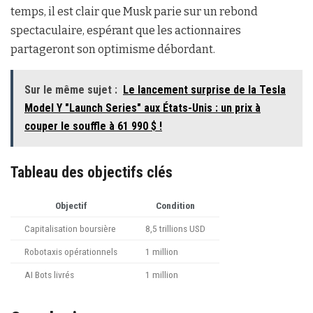
temps, il est clair que Musk parie sur un rebond
spectaculaire, espérant que les actionnaires
partageront son optimisme débordant.
Sur le même sujet :
Le lancement surprise de la Tesla
Model Y "Launch Series" aux États-Unis : un prix à
couper le souffle à 61 990 $ !
Tableau des objectifs clés
Objectif
Condition
Capitalisation boursière
8,5 trillions USD
Robotaxis opérationnels
1 million
AI Bots livrés
1 million