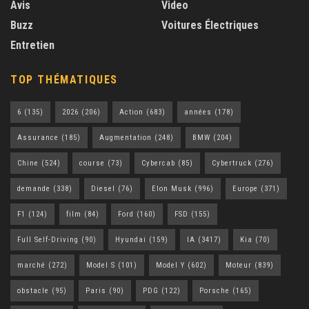
Avis
Video
Buzz
Voitures Électriques
Entretien
TOP THÉMATIQUES
6
(135)
2026
(206)
Action
(683)
années
(178)
Assurance
(185)
Augmentation
(248)
BMW
(204)
Chine
(524)
course
(73)
Cybercab
(85)
Cybertruck
(276)
demande
(338)
Diesel
(76)
Elon Musk
(996)
Europe
(371)
F1
(124)
film
(84)
Ford
(160)
FSD
(155)
Full Self-Driving
(90)
Hyundai
(159)
IA
(3417)
Kia
(70)
marché
(272)
Model S
(101)
Model Y
(602)
Moteur
(839)
obstacle
(95)
Paris
(90)
PDG
(122)
Porsche
(165)