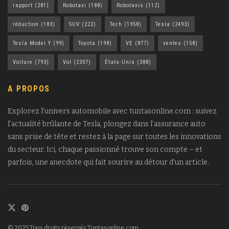
rapport
(281)
Robotaxi
(188)
Robotaxis
(112)
réduction
(183)
SUV
(222)
Tech
(1958)
Tesla
(2493)
Tesla Model Y
(99)
Toyota
(198)
VE
(877)
ventes
(158)
Voiture
(793)
Vol
(2307)
États-Unis
(388)
A PROPOS
Explorez l’univers automobile avec tuntasonline.com : suivez
l’actualité brûlante de Tesla, plongez dans l’assurance auto
sans prise de tête et restez à la page sur toutes les innovations
du secteur. Ici, chaque passionné trouve son compte – et
parfois, une anecdote qui fait sourire au détour d’un article.
© 2025 Tous droits réservés Tuntasonline.com