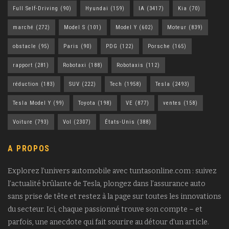
Full Self-Driving
(90)
Hyundai
(159)
IA
(3417)
Kia
(70)
marché
(272)
Model S
(101)
Model Y
(602)
Moteur
(839)
obstacle
(95)
Paris
(90)
PDG
(122)
Porsche
(165)
rapport
(281)
Robotaxi
(188)
Robotaxis
(112)
réduction
(183)
SUV
(222)
Tech
(1958)
Tesla
(2493)
Tesla Model Y
(99)
Toyota
(198)
VE
(877)
ventes
(158)
Voiture
(793)
Vol
(2307)
États-Unis
(388)
A PROPOS
Explorez l’univers automobile avec tuntasonline.com : suivez
l’actualité brûlante de Tesla, plongez dans l’assurance auto
sans prise de tête et restez à la page sur toutes les innovations
du secteur. Ici, chaque passionné trouve son compte – et
parfois, une anecdote qui fait sourire au détour d’un article.