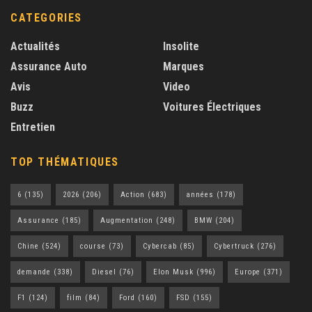
CATEGORIES
Actualités
Insolite
Assurance Auto
Marques
Avis
Video
Buzz
Voitures Électriques
Entretien
TOP THÉMATIQUES
6
(135)
2026
(206)
Action
(683)
années
(178)
Assurance
(185)
Augmentation
(248)
BMW
(204)
Chine
(524)
course
(73)
Cybercab
(85)
Cybertruck
(276)
demande
(338)
Diesel
(76)
Elon Musk
(996)
Europe
(371)
F1
(124)
film
(84)
Ford
(160)
FSD
(155)