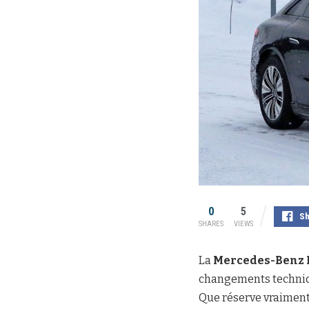
0
5
Sh
SHARES
VIEWS
La
Mercedes-Benz 
changements techniq
Que réserve vraiment 