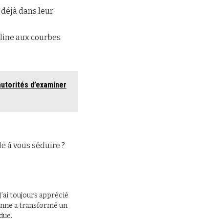
 déjà dans leur
rline aux courbes
autorités d’examiner
le à vous séduire ?
J’ai toujours apprécié
 panne a transformé un
due.