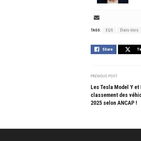
TAGS:
EQS
États-Unis
Share
T
PREVIOUS POST
Les Tesla Model Y et
classement des véhic
2025 selon ANCAP !