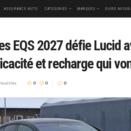
ASSURANCE AUTO
CATEGORIES
MARQUES
GUIDE ASSUR
es EQS 2027 défie Lucid a
icacité et recharge qui vo
0
0
0
tualités