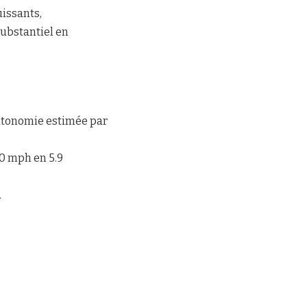
uissants,
substantiel en
’autonomie estimée par
60 mph en 5.9
.