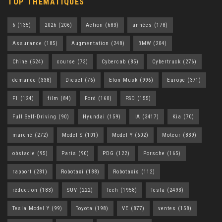
TOP THÉMATIQUES
6
(135)
2026
(206)
Action
(683)
années
(178)
Assurance
(185)
Augmentation
(248)
BMW
(204)
Chine
(524)
course
(73)
Cybercab
(85)
Cybertruck
(276)
demande
(338)
Diesel
(76)
Elon Musk
(996)
Europe
(371)
F1
(124)
film
(84)
Ford
(160)
FSD
(155)
Full Self-Driving
(90)
Hyundai
(159)
IA
(3417)
Kia
(70)
marché
(272)
Model S
(101)
Model Y
(602)
Moteur
(839)
obstacle
(95)
Paris
(90)
PDG
(122)
Porsche
(165)
rapport
(281)
Robotaxi
(188)
Robotaxis
(112)
réduction
(183)
SUV
(222)
Tech
(1958)
Tesla
(2493)
Tesla Model Y
(99)
Toyota
(198)
VE
(877)
ventes
(158)