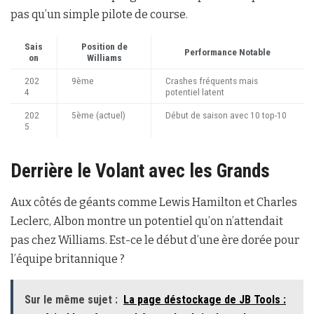
pas qu’un simple pilote de course.
Sais
Position de
Performance Notable
on
Williams
202
9ème
Crashes fréquents mais
4
potentiel latent
202
5ème (actuel)
Début de saison avec 10 top-10
5
Derrière le Volant avec les Grands
Aux côtés de géants comme Lewis Hamilton et Charles
Leclerc, Albon montre un potentiel qu’on n’attendait
pas chez Williams. Est-ce le début d’une ère dorée pour
l’équipe britannique ?
Sur le même sujet :
La page déstockage de JB Tools :