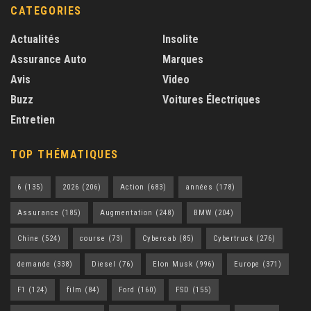
CATEGORIES
Actualités
Insolite
Assurance Auto
Marques
Avis
Video
Buzz
Voitures Électriques
Entretien
TOP THÉMATIQUES
6
(135)
2026
(206)
Action
(683)
années
(178)
Assurance
(185)
Augmentation
(248)
BMW
(204)
Chine
(524)
course
(73)
Cybercab
(85)
Cybertruck
(276)
demande
(338)
Diesel
(76)
Elon Musk
(996)
Europe
(371)
F1
(124)
film
(84)
Ford
(160)
FSD
(155)