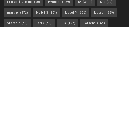
Full Self-Driving
(90)
Hyundai
(159)
IA
(3417)
Kia
(70)
marché
(272)
Model S
(101)
Model Y
(602)
Moteur
(839)
obstacle
(95)
Paris
(90)
PDG
(122)
Porsche
(165)
rapport
(281)
Robotaxi
(188)
Robotaxis
(112)
réduction
(183)
SUV
(222)
Tech
(1958)
Tesla
(2493)
Tesla Model Y
(99)
Toyota
(198)
VE
(877)
ventes
(158)
Voiture
(793)
Vol
(2307)
États-Unis
(388)
A PROPOS
Explorez l’univers automobile avec tuntasonline.com : suivez
l’actualité brûlante de Tesla, plongez dans l’assurance auto
sans prise de tête et restez à la page sur toutes les innovations
du secteur. Ici, chaque passionné trouve son compte – et
parfois, une anecdote qui fait sourire au détour d’un article.