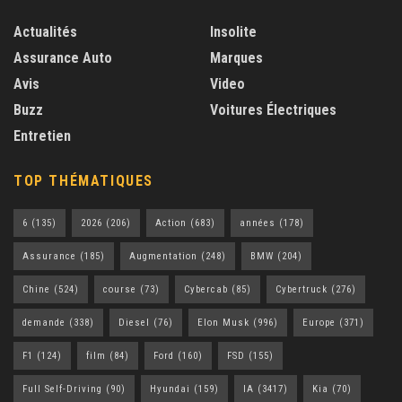
Actualités
Insolite
Assurance Auto
Marques
Avis
Video
Buzz
Voitures Électriques
Entretien
TOP THÉMATIQUES
6
(135)
2026
(206)
Action
(683)
années
(178)
Assurance
(185)
Augmentation
(248)
BMW
(204)
Chine
(524)
course
(73)
Cybercab
(85)
Cybertruck
(276)
demande
(338)
Diesel
(76)
Elon Musk
(996)
Europe
(371)
F1
(124)
film
(84)
Ford
(160)
FSD
(155)
Full Self-Driving
(90)
Hyundai
(159)
IA
(3417)
Kia
(70)