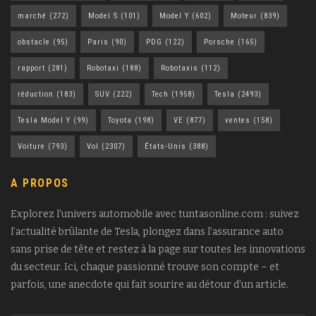
marché
(272)
Model S
(101)
Model Y
(602)
Moteur
(839)
obstacle
(95)
Paris
(90)
PDG
(122)
Porsche
(165)
rapport
(281)
Robotaxi
(188)
Robotaxis
(112)
réduction
(183)
SUV
(222)
Tech
(1958)
Tesla
(2493)
Tesla Model Y
(99)
Toyota
(198)
VE
(877)
ventes
(158)
Voiture
(793)
Vol
(2307)
États-Unis
(388)
A PROPOS
Explorez l’univers automobile avec tuntasonline.com : suivez
l’actualité brûlante de Tesla, plongez dans l’assurance auto
sans prise de tête et restez à la page sur toutes les innovations
du secteur. Ici, chaque passionné trouve son compte – et
parfois, une anecdote qui fait sourire au détour d’un article.