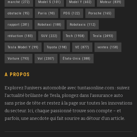
marché
(272)
Model S
(101)
Model Y
(602)
Moteur
(839)
obstacle
(95)
Paris
(90)
PDG
(122)
Porsche
(165)
rapport
(281)
Robotaxi
(188)
Robotaxis
(112)
réduction
(183)
SUV
(222)
Tech
(1958)
Tesla
(2493)
Tesla Model Y
(99)
Toyota
(198)
VE
(877)
ventes
(158)
Voiture
(793)
Vol
(2307)
États-Unis
(388)
A PROPOS
Explorez l’univers automobile avec tuntasonline.com : suivez
l’actualité brûlante de Tesla, plongez dans l’assurance auto
sans prise de tête et restez à la page sur toutes les innovations
du secteur. Ici, chaque passionné trouve son compte – et
parfois, une anecdote qui fait sourire au détour d’un article.