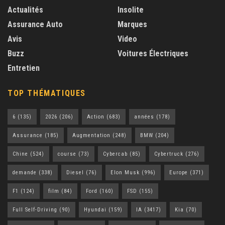
Actualités
Insolite
Assurance Auto
Marques
Avis
Video
Buzz
Voitures Électriques
Entretien
TOP THÉMATIQUES
6
(135)
2026
(206)
Action
(683)
années
(178)
Assurance
(185)
Augmentation
(248)
BMW
(204)
Chine
(524)
course
(73)
Cybercab
(85)
Cybertruck
(276)
demande
(338)
Diesel
(76)
Elon Musk
(996)
Europe
(371)
F1
(124)
film
(84)
Ford
(160)
FSD
(155)
Full Self-Driving
(90)
Hyundai
(159)
IA
(3417)
Kia
(70)