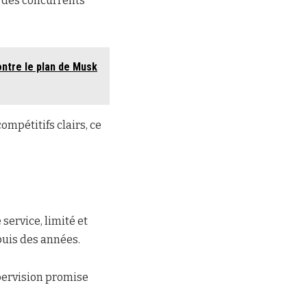
 à des concurrents
ontre le plan de Musk
mpétitifs clairs, ce
ervice, limité et
puis des années.
upervision promise