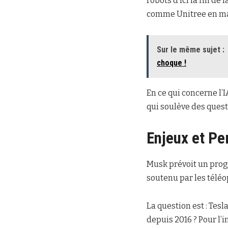
robots d’ici la fin de
comme Unitree en mat
Sur le même sujet :
choque !
En ce qui concerne l’
qui soulève des quest
Enjeux et Pe
Musk prévoit un prog
soutenu par les télé
La question est : Tes
depuis 2016 ? Pour l’