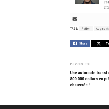
l’é
m’a
TAGS:
Action
Augmenta
Share
T
PREVIOUS POST
Une autoroute transfo
800 000 dollars en pi
chaussée !