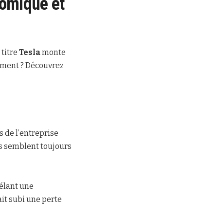
nomique et
 titre
Tesla
monte
aiment ? Découvrez
s de l’entreprise
rs semblent toujours
vélant une
it subi une perte