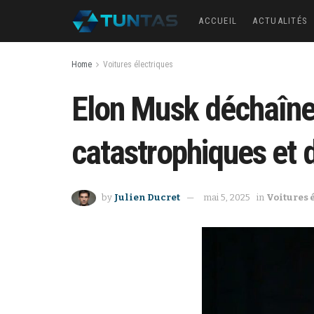
ACCUEIL
ACTUALITÉS
Home
Voitures électriques
Elon Musk déchaîne 
catastrophiques et
by
Julien Ducret
mai 5, 2025
in
Voitures 