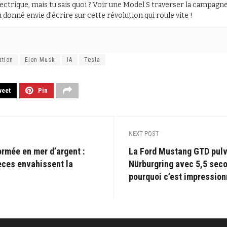
lectrique, mais tu sais quoi ? Voir une Model S traverser la campagne 
 donné envie d’écrire sur cette révolution qui roule vite !
tion
Elon Musk
IA
Tesla
weet
Pin
NEXT POST
rmée en mer d’argent :
La Ford Mustang GTD pulv
èces envahissent la
Nürburgring avec 5,5 seco
pourquoi c’est impression