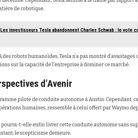
 la décennie. Cependant, Tesla semble à la traîne par rapport
ière de robotique.
Les investisseurs Tesla abandonnent Charles Schwab : le vote c
IA des robots humanoïdes, Tesla n’a pas montré d’avantages co
ions sur la capacité de l’entreprise à dominer ce marché.
rspectives d’Avenir
ramme pilote de conduite autonome à Austin. Cependant, ce s
opérations humaines, ressemble à celui offert par Waymo de
la pourra-t-elle enfin livrer cette conduite autonome sans s
instant, le scepticisme demeure.