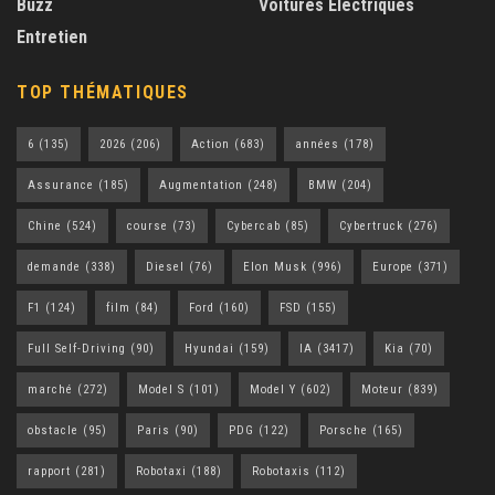
Buzz
Voitures Électriques
Entretien
TOP THÉMATIQUES
6
(135)
2026
(206)
Action
(683)
années
(178)
Assurance
(185)
Augmentation
(248)
BMW
(204)
Chine
(524)
course
(73)
Cybercab
(85)
Cybertruck
(276)
demande
(338)
Diesel
(76)
Elon Musk
(996)
Europe
(371)
F1
(124)
film
(84)
Ford
(160)
FSD
(155)
Full Self-Driving
(90)
Hyundai
(159)
IA
(3417)
Kia
(70)
marché
(272)
Model S
(101)
Model Y
(602)
Moteur
(839)
obstacle
(95)
Paris
(90)
PDG
(122)
Porsche
(165)
rapport
(281)
Robotaxi
(188)
Robotaxis
(112)