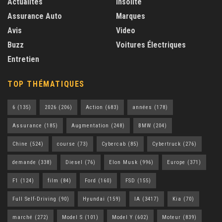
Actualités
Insolite
Assurance Auto
Marques
Avis
Video
Buzz
Voitures Électriques
Entretien
TOP THÉMATIQUES
6
(135)
2026
(206)
Action
(683)
années
(178)
Assurance
(185)
Augmentation
(248)
BMW
(204)
Chine
(524)
course
(73)
Cybercab
(85)
Cybertruck
(276)
demande
(338)
Diesel
(76)
Elon Musk
(996)
Europe
(371)
F1
(124)
film
(84)
Ford
(160)
FSD
(155)
Full Self-Driving
(90)
Hyundai
(159)
IA
(3417)
Kia
(70)
marché
(272)
Model S
(101)
Model Y
(602)
Moteur
(839)