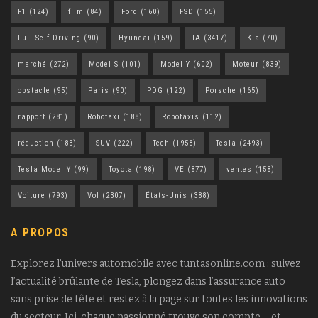
F1
(124)
film
(84)
Ford
(160)
FSD
(155)
Full Self-Driving
(90)
Hyundai
(159)
IA
(3417)
Kia
(70)
marché
(272)
Model S
(101)
Model Y
(602)
Moteur
(839)
obstacle
(95)
Paris
(90)
PDG
(122)
Porsche
(165)
rapport
(281)
Robotaxi
(188)
Robotaxis
(112)
réduction
(183)
SUV
(222)
Tech
(1958)
Tesla
(2493)
Tesla Model Y
(99)
Toyota
(198)
VE
(877)
ventes
(158)
Voiture
(793)
Vol
(2307)
États-Unis
(388)
A PROPOS
Explorez l’univers automobile avec tuntasonline.com : suivez
l’actualité brûlante de Tesla, plongez dans l’assurance auto
sans prise de tête et restez à la page sur toutes les innovations
du secteur. Ici, chaque passionné trouve son compte – et