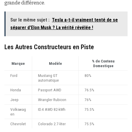
grande différence.
Sur le même sujet :
Tesla a-t-il vraiment tenté de se
séparer d'Elon Musk ? La vérité révélée !
Les Autres Constructeurs en Piste
% de Contenu
Marque
Modèle
Domestique
Ford
Mustang GT
80%
automatique
Honda
Passport AWD
76.5%
Jeep
Wrangler Rubicon
76%
Volkswag
ID.4 AWD 82-kWh
75.5%
en
Chevrolet
Colorado 2.7-liter
75.5%