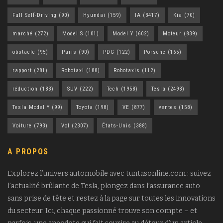
Full Self-Driving
(90)
Hyundai
(159)
IA
(3417)
Kia
(70)
marché
(272)
Model S
(101)
Model Y
(602)
Moteur
(839)
obstacle
(95)
Paris
(90)
PDG
(122)
Porsche
(165)
rapport
(281)
Robotaxi
(188)
Robotaxis
(112)
réduction
(183)
SUV
(222)
Tech
(1958)
Tesla
(2493)
Tesla Model Y
(99)
Toyota
(198)
VE
(877)
ventes
(158)
Voiture
(793)
Vol
(2307)
États-Unis
(388)
A PROPOS
Explorez l’univers automobile avec tuntasonline.com : suivez
l’actualité brûlante de Tesla, plongez dans l’assurance auto
sans prise de tête et restez à la page sur toutes les innovations
du secteur. Ici, chaque passionné trouve son compte – et