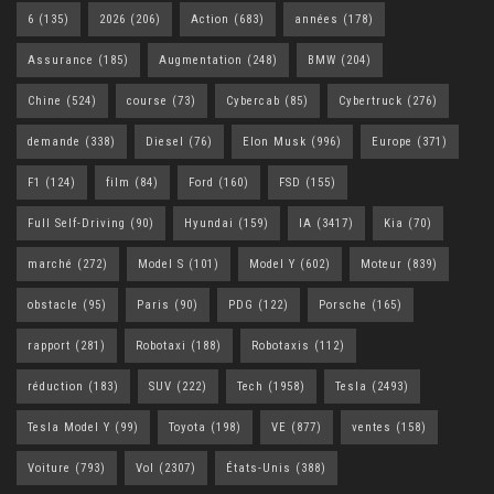
6
(135)
2026
(206)
Action
(683)
années
(178)
Assurance
(185)
Augmentation
(248)
BMW
(204)
Chine
(524)
course
(73)
Cybercab
(85)
Cybertruck
(276)
demande
(338)
Diesel
(76)
Elon Musk
(996)
Europe
(371)
F1
(124)
film
(84)
Ford
(160)
FSD
(155)
Full Self-Driving
(90)
Hyundai
(159)
IA
(3417)
Kia
(70)
marché
(272)
Model S
(101)
Model Y
(602)
Moteur
(839)
obstacle
(95)
Paris
(90)
PDG
(122)
Porsche
(165)
rapport
(281)
Robotaxi
(188)
Robotaxis
(112)
réduction
(183)
SUV
(222)
Tech
(1958)
Tesla
(2493)
Tesla Model Y
(99)
Toyota
(198)
VE
(877)
ventes
(158)
Voiture
(793)
Vol
(2307)
États-Unis
(388)