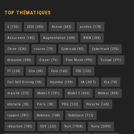
TOP THÉMATIQUES
6
(135)
2026
(206)
Action
(683)
années
(178)
Assurance
(185)
Augmentation
(248)
BMW
(204)
Chine
(524)
course
(73)
Cybercab
(85)
Cybertruck
(276)
demande
(338)
Diesel
(76)
Elon Musk
(996)
Europe
(371)
F1
(124)
film
(84)
Ford
(160)
FSD
(155)
Full Self-Driving
(90)
Hyundai
(159)
IA
(3417)
Kia
(70)
marché
(272)
Model S
(101)
Model Y
(602)
Moteur
(839)
obstacle
(95)
Paris
(90)
PDG
(122)
Porsche
(165)
rapport
(281)
Robotaxi
(188)
Robotaxis
(112)
réduction
(183)
SUV
(222)
Tech
(1958)
Tesla
(2493)