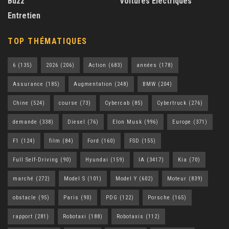
Buzz
Voitures Électriques
Entretien
TOP THÉMATIQUES
6
(135)
2026
(206)
Action
(683)
années
(178)
Assurance
(185)
Augmentation
(248)
BMW
(204)
Chine
(524)
course
(73)
Cybercab
(85)
Cybertruck
(276)
demande
(338)
Diesel
(76)
Elon Musk
(996)
Europe
(371)
F1
(124)
film
(84)
Ford
(160)
FSD
(155)
Full Self-Driving
(90)
Hyundai
(159)
IA
(3417)
Kia
(70)
marché
(272)
Model S
(101)
Model Y
(602)
Moteur
(839)
obstacle
(95)
Paris
(90)
PDG
(122)
Porsche
(165)
rapport
(281)
Robotaxi
(188)
Robotaxis
(112)