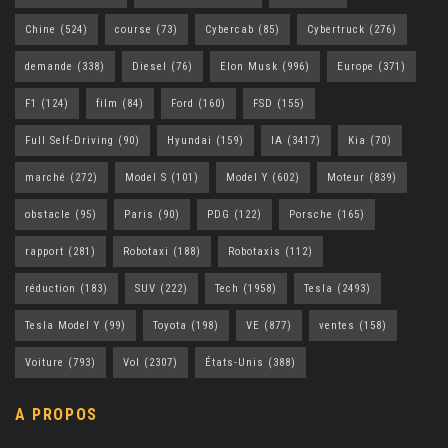
Chine
(524)
course
(73)
Cybercab
(85)
Cybertruck
(276)
demande
(338)
Diesel
(76)
Elon Musk
(996)
Europe
(371)
F1
(124)
film
(84)
Ford
(160)
FSD
(155)
Full Self-Driving
(90)
Hyundai
(159)
IA
(3417)
Kia
(70)
marché
(272)
Model S
(101)
Model Y
(602)
Moteur
(839)
obstacle
(95)
Paris
(90)
PDG
(122)
Porsche
(165)
rapport
(281)
Robotaxi
(188)
Robotaxis
(112)
réduction
(183)
SUV
(222)
Tech
(1958)
Tesla
(2493)
Tesla Model Y
(99)
Toyota
(198)
VE
(877)
ventes
(158)
Voiture
(793)
Vol
(2307)
États-Unis
(388)
A PROPOS