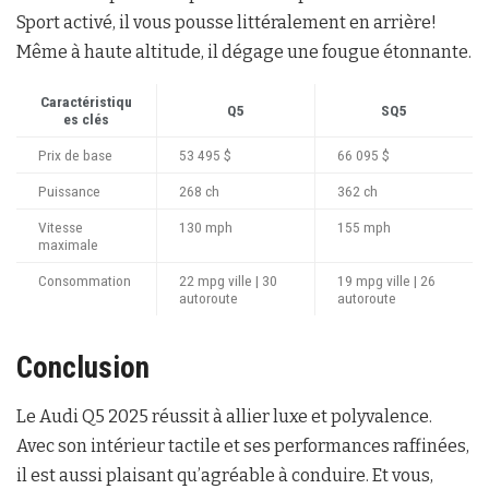
Sport activé, il vous pousse littéralement en arrière!
Même à haute altitude, il dégage une fougue étonnante.
Caractéristiqu
Q5
SQ5
es clés
Prix de base
53 495 $
66 095 $
Puissance
268 ch
362 ch
Vitesse
130 mph
155 mph
maximale
Consommation
22 mpg ville | 30
19 mpg ville | 26
autoroute
autoroute
Conclusion
Le Audi Q5 2025 réussit à allier luxe et polyvalence.
Avec son intérieur tactile et ses performances raffinées,
il est aussi plaisant qu’agréable à conduire. Et vous,