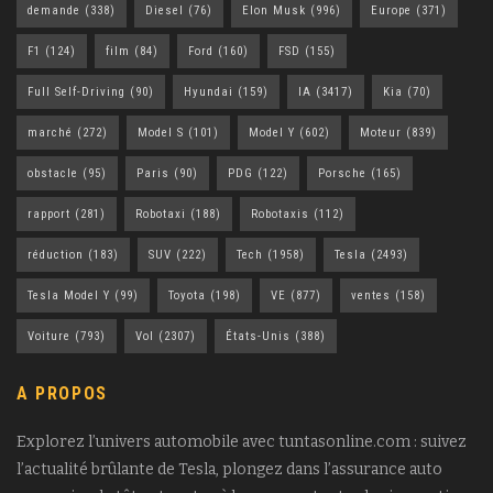
demande
(338)
Diesel
(76)
Elon Musk
(996)
Europe
(371)
F1
(124)
film
(84)
Ford
(160)
FSD
(155)
Full Self-Driving
(90)
Hyundai
(159)
IA
(3417)
Kia
(70)
marché
(272)
Model S
(101)
Model Y
(602)
Moteur
(839)
obstacle
(95)
Paris
(90)
PDG
(122)
Porsche
(165)
rapport
(281)
Robotaxi
(188)
Robotaxis
(112)
réduction
(183)
SUV
(222)
Tech
(1958)
Tesla
(2493)
Tesla Model Y
(99)
Toyota
(198)
VE
(877)
ventes
(158)
Voiture
(793)
Vol
(2307)
États-Unis
(388)
A PROPOS
Explorez l’univers automobile avec tuntasonline.com : suivez
l’actualité brûlante de Tesla, plongez dans l’assurance auto