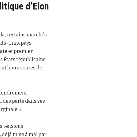
itique d’Elon
esla, certains marchés
ats-Unis, pays
rate et premier
s États républicains
ent leurs ventes de
effondrement
d des parts dans ses
rginale. »
s tensions
, déjà mise à mal par