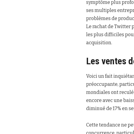
symptôme plus profond
ses multiples entrepr
problèmes de producti
Le rachat de Twitter 
les plus difficiles p
acquisition.
Les ventes d
Voici un fait inquiéta
préoccupante, particu
mondiales ont reculé 
encore avec une baiss
diminué de 17% en se
Cette tendance ne peu
concurrence, particu