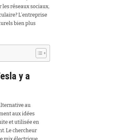
r les réseaux sociaux,
ulaire? L’entreprise
turels bien plus
Tesla y a
alternative au
ement aux idées
te et utilisée en
t. Le chercheur
le mix électrique