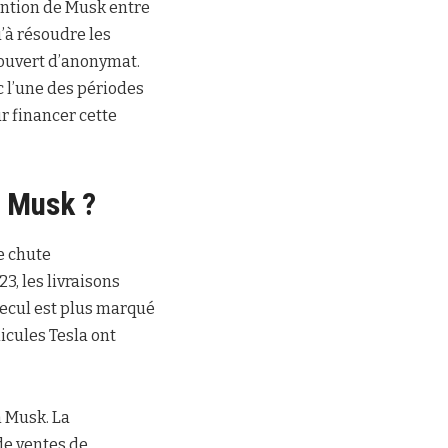
ention de Musk entre
u’à résoudre les
couvert d’anonymat.
c l’une des périodes
r financer cette
n Musk ?
ne chute
, les livraisons
recul est plus marqué
icules Tesla ont
n Musk. La
de ventes de