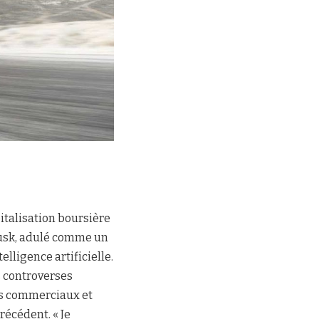
italisation boursière
Musk, adulé comme un
lligence artificielle.
es controverses
es commerciaux et
récédent. « Je