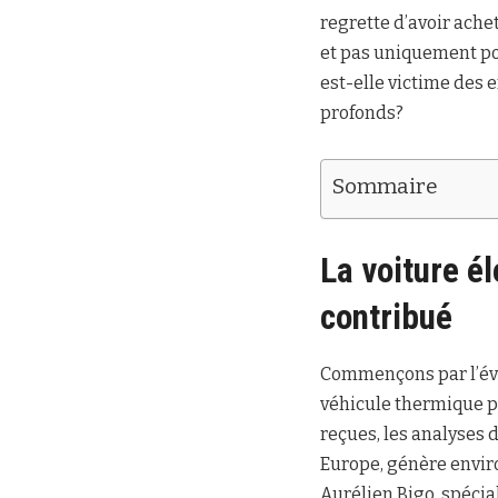
regrette d’avoir ache
et pas uniquement po
est-elle victime des 
profonds?
Sommaire
La voiture él
contribué
Commençons par l’évid
véhicule thermique p
reçues, les analyses 
Europe, génère envir
Aurélien Bigo, spécia