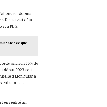
s’effondrer depuis
on Tesla avait déjà
e son PDG.
minente : ce que
a perdu environ 55% de
et début 2023, soit
onnelle d’Elon Musk a
s entreprises,
st en réalité un