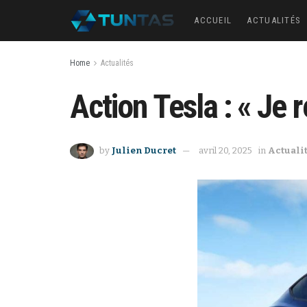
ACCUEIL
ACTUALITÉS
Home
Actualités
Action Tesla : « Je 
by
Julien Ducret
avril 20, 2025
in
Actuali