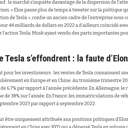
 : le marché s’inquiète davantage de la dispersion de l’att
ises. « Elon passe plus de temps à tweeter sur la politique q
on de Tesla », confie un ancien cadre de l’entreprise sous 
pour 44 milliards de dollars en 2022 a d’ailleurs coïncidé ave
our l’action Tesla, Musk ayant vendu des parts importantes pou
e Tesla s’effondrent : la faute d’Elo
nt pour les investisseurs : les ventes de Tesla connaissent u
lièrement en Europe et en Chine. Au troisième trimestre 2023
de 6,7% par rapport à l’année précédente. En Allemagne, le 
e de 38% sur l’année. En France, les immatriculations de véh
ptembre 2023 par rapport à septembre 2022.
t être uniquement attribuée aux positions politiques d’Elo
lièrement en Chine avec BYD qui a dépassé Tesla en volume 