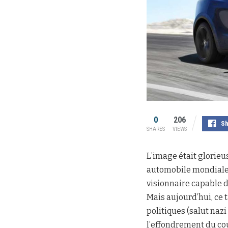
0
206
Sh
SHARES
VIEWS
L’image était glorieu
automobile mondiale,
visionnaire capable d
Mais aujourd’hui, ce t
politiques (salut na
l’effondrement du cou