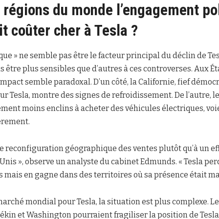
 régions du monde l’engagement pol
t coûter cher à Tesla ?
tique » ne semble pas être le facteur principal du déclin de T
être plus sensibles que d’autres à ces controverses. Aux Ét
’impact semble paradoxal. D’un côté, la Californie, fief démoc
 Tesla, montre des signes de refroidissement. De l’autre, le
ement moins enclins à acheter des véhicules électriques, voi
èrement.
ne reconfiguration géographique des ventes plutôt qu’à un 
Unis », observe un analyste du cabinet Edmunds. « Tesla per
s mais en gagne dans des territoires où sa présence était ma
rché mondial pour Tesla, la situation est plus complexe. Le
ékin et Washington pourraient fragiliser la position de Tesla