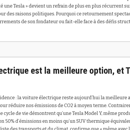
té une Tesla » devient un refrain de plus en plus récurrent su
ur des raisons politiques. Pourquoi ce retournement spectac
errements de son fondateur ou fait-elle face à des défis struc
ectrique est la meilleure option, et 
ence : la voiture électrique reste aujourd’hui la meilleure 
our réduire nos émissions de CO2 à moyen terme. Contrair
de cycle de vie démontrent qu’une Tesla Model Y, même produi
on 50% d’émissions en moins qu’un SUV thermique équivalen
liste des transports et du climat, confirme que « même avec 