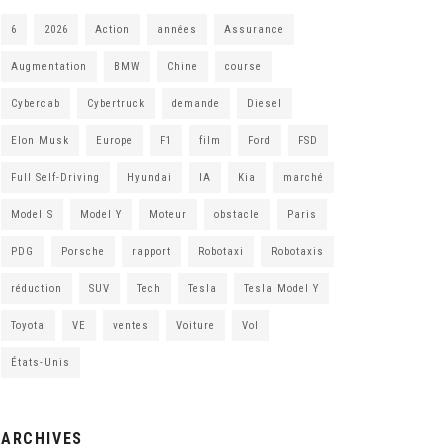
6
2026
Action
années
Assurance
Augmentation
BMW
Chine
course
Cybercab
Cybertruck
demande
Diesel
Elon Musk
Europe
F1
film
Ford
FSD
Full Self-Driving
Hyundai
IA
Kia
marché
Model S
Model Y
Moteur
obstacle
Paris
PDG
Porsche
rapport
Robotaxi
Robotaxis
réduction
SUV
Tech
Tesla
Tesla Model Y
Toyota
VE
ventes
Voiture
Vol
États-Unis
ARCHIVES