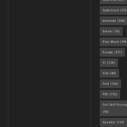
Cybertruck
(276
demande
(338)
Diesel
(76)
Elon Musk
(996
Europe
(371)
F1
(124)
film
(84)
Ford
(160)
FSD
(155)
Full Self-Drivin
(90)
Hyundai
(159)