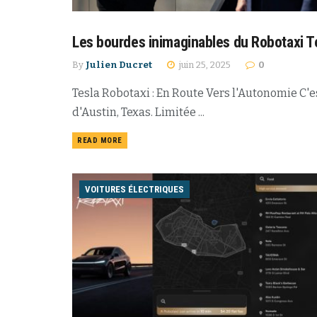
Les bourdes inimaginables du Robotaxi Te
VOITURES ÉLECTRIQUES
By
Julien Ducret
juin 25, 2025
0
Tesla Robotaxi : En Route Vers l'Autonomie C'est
d'Austin, Texas. Limitée ...
READ MORE
VOITURES ÉLECTRIQUES