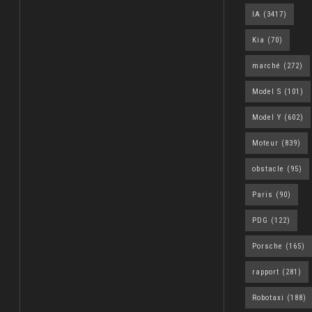
IA
(3417)
Kia
(70)
marché
(272)
Model S
(101)
Model Y
(602)
Moteur
(839)
obstacle
(95)
Paris
(90)
PDG
(122)
Porsche
(165)
rapport
(281)
Robotaxi
(188)