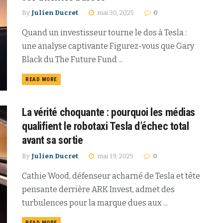
By
Julien Ducret
mai 30, 2025
0
Quand un investisseur tourne le dos à Tesla :
une analyse captivante Figurez-vous que Gary
Black du The Future Fund ...
READ MORE
La vérité choquante : pourquoi les médias
qualifient le robotaxi Tesla d’échec total
avant sa sortie
By
Julien Ducret
mai 19, 2025
0
Cathie Wood, défenseur acharné de Tesla et tête
pensante derrière ARK Invest, admet des
turbulences pour la marque dues aux ...
READ MORE