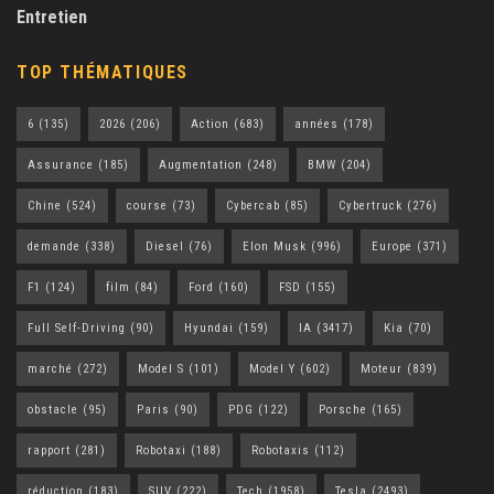
Entretien
TOP THÉMATIQUES
6
(135)
2026
(206)
Action
(683)
années
(178)
Assurance
(185)
Augmentation
(248)
BMW
(204)
Chine
(524)
course
(73)
Cybercab
(85)
Cybertruck
(276)
demande
(338)
Diesel
(76)
Elon Musk
(996)
Europe
(371)
F1
(124)
film
(84)
Ford
(160)
FSD
(155)
Full Self-Driving
(90)
Hyundai
(159)
IA
(3417)
Kia
(70)
marché
(272)
Model S
(101)
Model Y
(602)
Moteur
(839)
obstacle
(95)
Paris
(90)
PDG
(122)
Porsche
(165)
rapport
(281)
Robotaxi
(188)
Robotaxis
(112)
réduction
(183)
SUV
(222)
Tech
(1958)
Tesla
(2493)