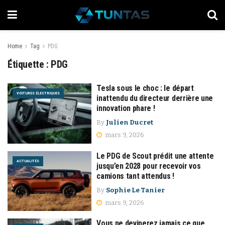
Home
Tag
PDG
Étiquette :
PDG
Tesla sous le choc : le départ
VOITURES ÉLECTRIQUES
inattendu du directeur derrière une
innovation phare !
By
Julien Ducret
mars 9, 2026
Le PDG de Scout prédit une attente
ACTUALITÉS
jusqu’en 2028 pour recevoir vos
camions tant attendus !
By
Sophie Le Tanier
mars 9, 2026
Vous ne devinerez jamais ce que