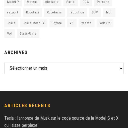
Model Y
Moteur
obstacle
Paris
PDG
Porsche
rapport
Robotaxi
Robotaxis
réduction
SUV
Tech
Tesla
Tesla Model Y
Toyota
VE
ventes
Voiture
Vol
États-Unis
ARCHIVES
ARTICLES RÉCENTS
Tesla : l’annonce de Musk sur le code source de la Model S et X
qui laisse perplexe