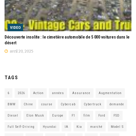
VIDEO
Découverte insolite : le cimetière automobile de 5 000 voitures dans le
désert
avril 20, 2025
TAGS
6
2026
Action
années
Assurance
Augmentation
BMW
Chine
course
Cybercab
Cybertruck
demande
Diesel
Elon Musk
Europe
F1
film
Ford
FSD
Full Self-Driving
Hyundai
IA
Kia
marché
Model S