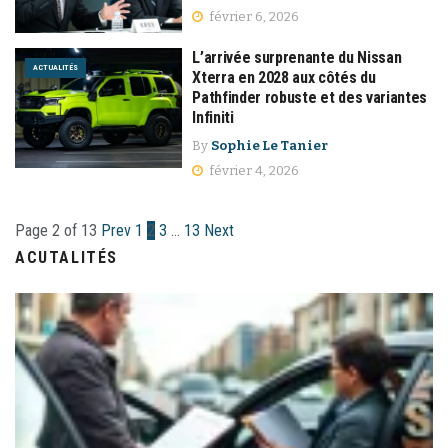
février 6, 2026
L’arrivée surprenante du Nissan
ACTUALITÉS
Xterra en 2028 aux côtés du
Pathfinder robuste et des variantes
Infiniti
By
Sophie Le Tanier
février 4, 2026
Page 2 of 13
Prev
1
2
3
…
13
Next
ACUTALITÉS