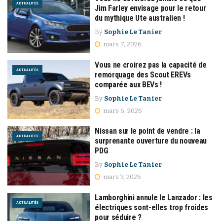
ACTUALITÉS
Jim Farley envisage pour le retour
du mythique Ute australien !
By
Sophie Le Tanier
mars 7, 2026
Vous ne croirez pas la capacité de
ACTUALITÉS
remorquage des Scout EREVs
comparée aux BEVs !
By
Sophie Le Tanier
mars 6, 2026
Nissan sur le point de vendre : la
ACTUALITÉS
surprenante ouverture du nouveau
PDG
By
Sophie Le Tanier
mars 3, 2026
Lamborghini annule le Lanzador : les
ACTUALITÉS
électriques sont-elles trop froides
pour séduire ?