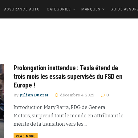
ASSURANCE AUTO
CATEGORIES
MARQUES
GUIDE ASSUR
Prolongation inattendue : Tesla étend de
trois mois les essais supervisés du FSD en
Europe !
By
Julien Ducret
décembre 4, 2025
0
Introduction Mary Barra, PDG de General
Motors, surprend tout le monde en attribuant le
mérite de la transition vers les ...
READ MORE