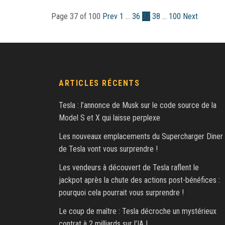
Page 37 of 100
Prev
1
…
36
37
38
…
100
Next
ARTICLES RÉCENTS
Tesla : l’annonce de Musk sur le code source de la
Model S et X qui laisse perplexe
Les nouveaux emplacements du Supercharger Diner
de Tesla vont vous surprendre !
Les vendeurs à découvert de Tesla raflent le
jackpot après la chute des actions post-bénéfices :
pourquoi cela pourrait vous surprendre !
Le coup de maître : Tesla décroche un mystérieux
contrat à 2 milliards sur l’IA !