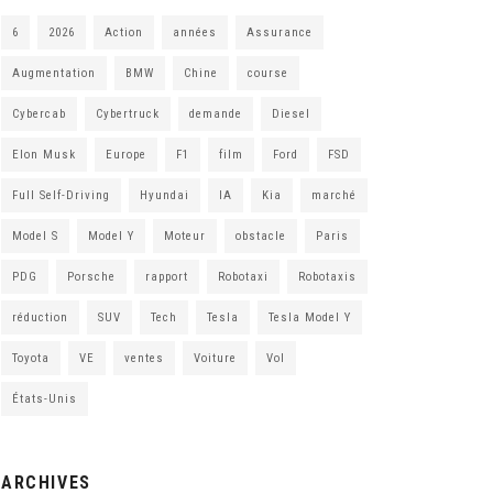
6
2026
Action
années
Assurance
Augmentation
BMW
Chine
course
Cybercab
Cybertruck
demande
Diesel
Elon Musk
Europe
F1
film
Ford
FSD
Full Self-Driving
Hyundai
IA
Kia
marché
Model S
Model Y
Moteur
obstacle
Paris
PDG
Porsche
rapport
Robotaxi
Robotaxis
réduction
SUV
Tech
Tesla
Tesla Model Y
Toyota
VE
ventes
Voiture
Vol
États-Unis
ARCHIVES