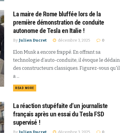
La maire de Rome bluffée lors de la
première démonstration de conduite
autonome de Tesla en Italie !
By
Julien Ducret
décembre 3, 2025
0
Elon Musk a encore frappé. En offrant sa
technologie d’auto-conduite, il évoque le dédain
des constructeurs classiques. Figurez-vous qu'il
a ...
READ MORE
La réaction stupéfaite d’un journaliste
français après un essai du Tesla FSD
supervisé !
By
Julien Ducret
décembre 3, 2025
0