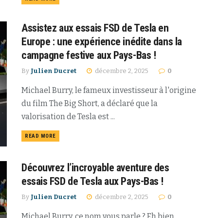
Assistez aux essais FSD de Tesla en
Europe : une expérience inédite dans la
campagne festive aux Pays-Bas !
By
Julien Ducret
décembre 2, 2025
0
Michael Burry, le fameux investisseur à l'origine
du film The Big Short, a déclaré que la
valorisation de Tesla est ...
READ MORE
Découvrez l’incroyable aventure des
essais FSD de Tesla aux Pays-Bas !
By
Julien Ducret
décembre 2, 2025
0
Michael Burry, ce nom vous parle ? Eh bien,