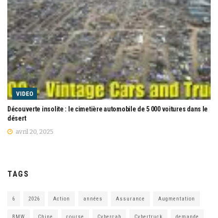
VIDEO
Découverte insolite : le cimetière automobile de 5 000 voitures dans le
désert
avril 20, 2025
TAGS
6
2026
Action
années
Assurance
Augmentation
BMW
Chine
course
Cybercab
Cybertruck
demande