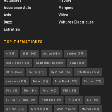
Actualités
Insolite
Assurance Auto
Marques
Avis
Video
Buzz
Voitures Électriques
Entretien
TOP THÉMATIQUES
6
(135)
2026
(206)
Action
(683)
années
(178)
Assurance
(185)
Augmentation
(248)
BMW
(204)
Chine
(524)
course
(73)
Cybercab
(85)
Cybertruck
(276)
demande
(338)
Diesel
(76)
Elon Musk
(996)
Europe
(371)
F1
(124)
film
(84)
Ford
(160)
FSD
(155)
Full Self-Driving
(90)
Hyundai
(159)
IA
(3417)
Kia
(70)
marché
(272)
Model S
(101)
Model Y
(602)
Moteur
(839)