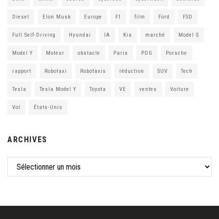
Diesel
Elon Musk
Europe
F1
film
Ford
FSD
Full Self-Driving
Hyundai
IA
Kia
marché
Model S
Model Y
Moteur
obstacle
Paris
PDG
Porsche
rapport
Robotaxi
Robotaxis
réduction
SUV
Tech
Tesla
Tesla Model Y
Toyota
VE
ventes
Voiture
Vol
États-Unis
ARCHIVES