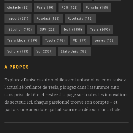
obstacle
(95)
Paris
(90)
PDG
(122)
Porsche
(165)
rapport
(281)
Robotaxi
(188)
Robotaxis
(112)
réduction
(183)
SUV
(222)
Tech
(1958)
Tesla
(2493)
Tesla Model Y
(99)
Toyota
(198)
VE
(877)
ventes
(158)
Voiture
(793)
Vol
(2307)
États-Unis
(388)
A PROPOS
Explorez l’univers automobile avec tuntasonline.com : suivez
l’actualité brûlante de Tesla, plongez dans l’assurance auto
sans prise de tête et restez à la page sur toutes les innovations
du secteur. Ici, chaque passionné trouve son compte – et
parfois, une anecdote qui fait sourire au détour d’un article.