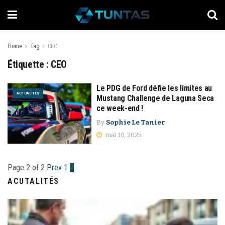
Home
Tag
CEO
Étiquette :
CEO
Le PDG de Ford défie les limites au
ACTUALITÉS
Mustang Challenge de Laguna Seca
ce week-end !
By
Sophie Le Tanier
mai 10, 2025
Page 2 of 2
Prev
1
2
ACUTALITÉS