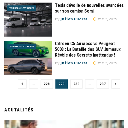
Tesla dévoile de nouvelles avancées
VOITURES ÉLECTRIQUES
sur son camion Semi
By
Julien Ducret
mai 2, 2025
Citroën C5 Aircross vs Peugeot
VOITURES ÉLECTRIQUES
5008 : La Bataille des SUV Jumeaux
Révèle des Secrets Inattendus !
By
Julien Ducret
mai 2, 2025
1
…
228
229
230
…
237
ACUTALITÉS