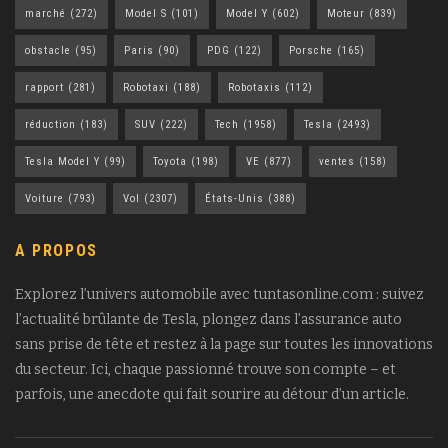
marché
(272)
Model S
(101)
Model Y
(602)
Moteur
(839)
obstacle
(95)
Paris
(90)
PDG
(122)
Porsche
(165)
rapport
(281)
Robotaxi
(188)
Robotaxis
(112)
réduction
(183)
SUV
(222)
Tech
(1958)
Tesla
(2493)
Tesla Model Y
(99)
Toyota
(198)
VE
(877)
ventes
(158)
Voiture
(793)
Vol
(2307)
États-Unis
(388)
A PROPOS
Explorez l’univers automobile avec tuntasonline.com : suivez
l’actualité brûlante de Tesla, plongez dans l’assurance auto
sans prise de tête et restez à la page sur toutes les innovations
du secteur. Ici, chaque passionné trouve son compte – et
parfois, une anecdote qui fait sourire au détour d’un article.