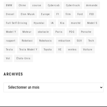
BMW
Chine
course
Cybercab
Cybertruck
demande
Diesel
Elon Musk
Europe
F1
film
Ford
FSD
Full Self-Driving
Hyundai
IA
Kia
marché
Model S
Model Y
Moteur
obstacle
Paris
PDG
Porsche
rapport
Robotaxi
Robotaxis
réduction
SUV
Tech
Tesla
Tesla Model Y
Toyota
VE
ventes
Voiture
Vol
États-Unis
ARCHIVES