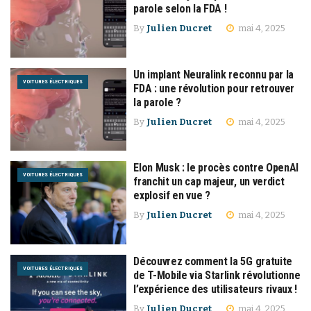
parole selon la FDA !
By
Julien Ducret
mai 4, 2025
Un implant Neuralink reconnu par la
VOITURES ÉLECTRIQUES
FDA : une révolution pour retrouver
la parole ?
By
Julien Ducret
mai 4, 2025
Elon Musk : le procès contre OpenAI
VOITURES ÉLECTRIQUES
franchit un cap majeur, un verdict
explosif en vue ?
By
Julien Ducret
mai 4, 2025
Découvrez comment la 5G gratuite
VOITURES ÉLECTRIQUES
de T-Mobile via Starlink révolutionne
l’expérience des utilisateurs rivaux !
By
Julien Ducret
mai 4, 2025