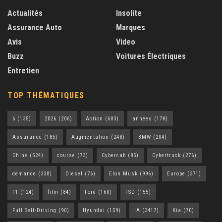
Actualités
Insolite
Assurance Auto
Marques
Avis
Video
Buzz
Voitures Électriques
Entretien
TOP THÉMATIQUES
6
(135)
2026
(206)
Action
(683)
années
(178)
Assurance
(185)
Augmentation
(248)
BMW
(204)
Chine
(524)
course
(73)
Cybercab
(85)
Cybertruck
(276)
demande
(338)
Diesel
(76)
Elon Musk
(996)
Europe
(371)
F1
(124)
film
(84)
Ford
(160)
FSD
(155)
Full Self-Driving
(90)
Hyundai
(159)
IA
(3417)
Kia
(70)