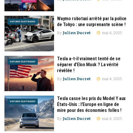
Waymo robotaxi arrêté par la police
VOITURES ÉLECTRIQUES
de Tokyo : une surprenante scène !
By
Julien Ducret
mai 4, 2025
Tesla a-t-il vraiment tenté de se
VOITURES ÉLECTRIQUES
séparer d’Elon Musk ? La vérité
révélée !
By
Julien Ducret
mai 4, 2025
Tesla casse les prix du Model Y aux
VOITURES ÉLECTRIQUES
États-Unis : l’Europe en ligne de
mire pour des économies folles !
By
Julien Ducret
mai 4, 2025