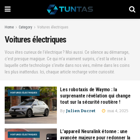
Home
Category
Voitures électriques
Voitures électriques
Vous êtes curieux de l’électrique ? Moi aussi. Ce silence au démarrage,
c’est presque magique. Ce qui m’a vraiment surpris, c’est la vitesse à
laquelle cette technologie s’invite dans nos vies, même dans les coins
les plus inattendus. Ici, chaque article recharge votre curiosité.
Les robotaxis de Waymo : la
VOITURES ÉLECTRIQUES
surprenante révélation qui change
tout sur la sécurité routière !
By
Julien Ducret
mai 4, 2025
L’appareil Neuralink étonne : une
VOITURES ÉLECTRIQUES
avancée majeure pour redonner la